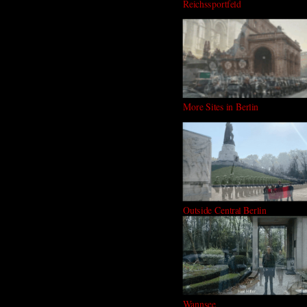
Reichssportfeld
More Sites in Berlin
Outside Central Berlin
Wannsee