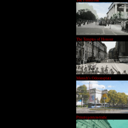
The Temples of Honour
Munich's Odeonsplatz
Prinzregentenstraße