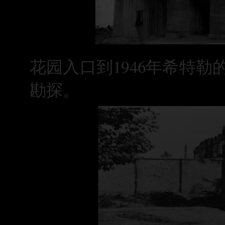
花园入口到1946年希特
勘探。