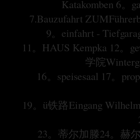
Katakomben 6。g
7.Bauzufahrt ZUMFührerb
9。einfahrt - Tiefga
11。HAUS Kempka 12。gew
学院Winterg
16。speisesaal 17。prop
19。ü铁路Eingang Wilh
23。蒂尔加滕24。赫