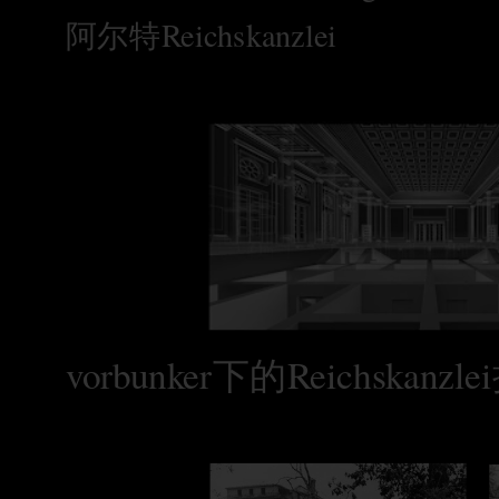
阿尔特Reichskanzlei
vorbunker下的Reichskanz