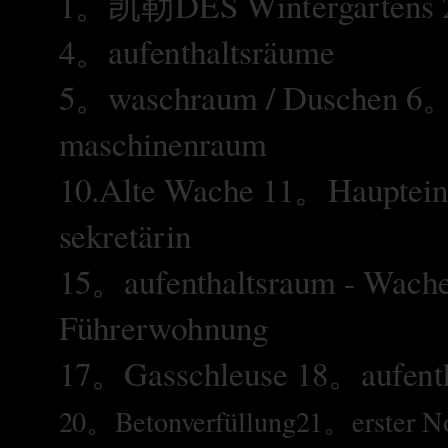
1。凯勒DES Wintergartens 
4。aufenthaltsräume
5。waschraum / Duschen 6
maschinenraum
10.Alte Wache 11。Hauptei
sekretärin
15。aufenthaltsraum - Wac
Führerwohnung
17。Gasschleuse 18。aufent
20。Betonverfüllung21。erster