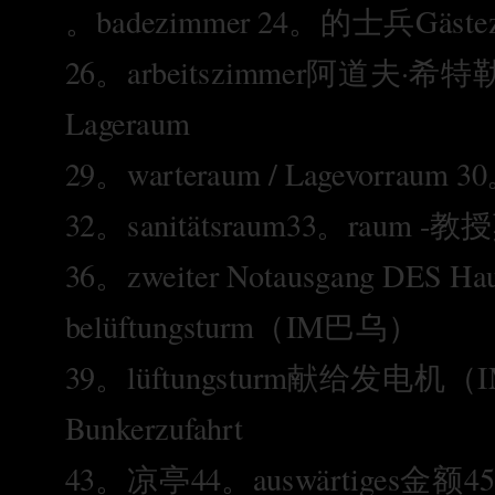
。badezimmer 24。的士兵Gäs
26。arbeitszimmer阿道夫·希特勒
Lageraum
29。warteraum / Lagevorraum 30。
32。sanitätsraum33。raum -
36。zweiter Notausgang DES 
belüftungsturm（IM巴乌）
39。lüftungsturm献给发电机（IM
Bunkerzufahrt
43。凉亭44。auswärtiges金额45。fü