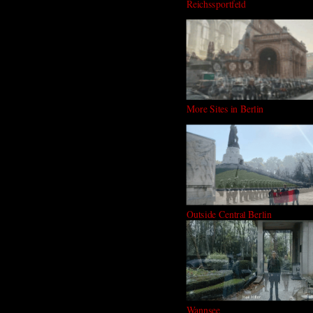
Reichssportfeld
More Sites in Berlin
Outside Central Berlin
Wannsee