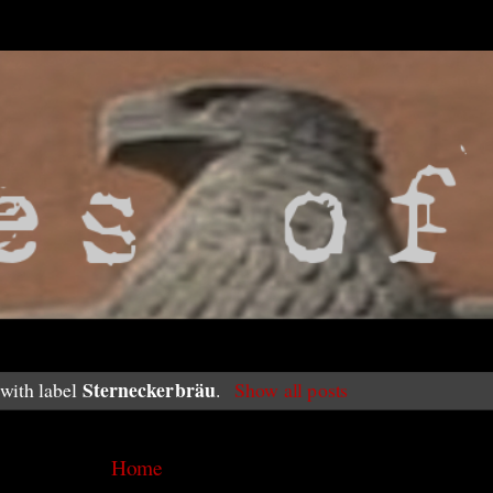
Sterneckerbräu
with label
.
Show all posts
Home