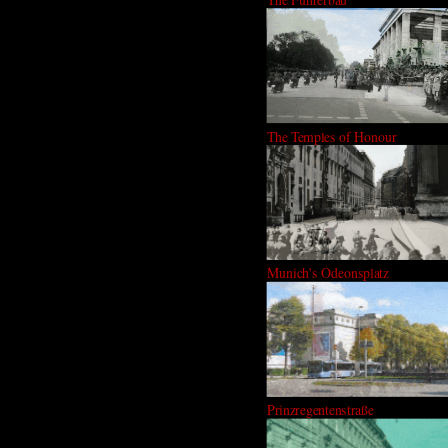
The Temples of Honour
Munich's Odeonsplatz
Prinzregentenstraße