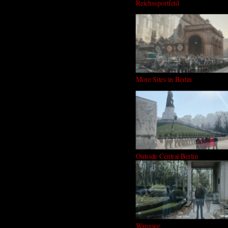
Reichssportfeld
More Sites in Berlin
Outside Central Berlin
Wannsee